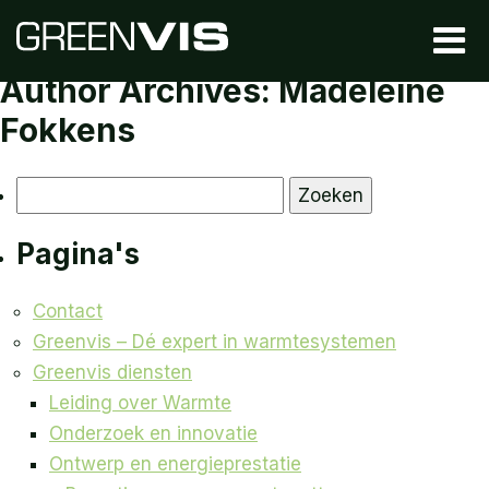
Author Archives: Madeleine
Fokkens
Zoeken
naar:
Pagina's
Contact
Greenvis – Dé expert in warmtesystemen
Greenvis diensten
Leiding over Warmte
Onderzoek en innovatie
Ontwerp en energieprestatie