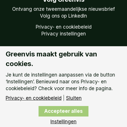
Ontvang onze tweemaandelijkse nieuwsbrief
Volg ons op LinkedIn
Privacy- en cookiebeleid
Privacy instellingen
Greenvis maakt gebruik van
Copyright © 2026
Greenvis | KVK: 51738759 –
cookies.
BTW Nummer: NL 850.149.095.B01 |
Algemene
Voorwaarden
Je kunt de instellingen aanpassen via de button
‘Instellingen’. Benieuwd naar ons Privacy- en
cookiebeleid? Check voor meer info de pagina.
Privacy- en cookiebeleid
|
Sluiten
Accepteer alles
Instellingen