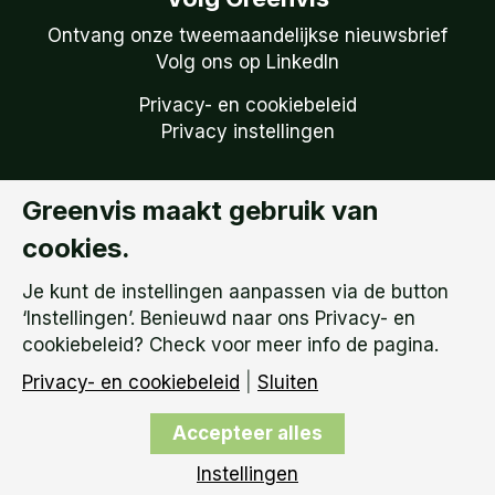
Ontvang onze tweemaandelijkse nieuwsbrief
Volg ons op LinkedIn
Privacy- en cookiebeleid
Privacy instellingen
Greenvis maakt gebruik van
Copyright © 2026
Greenvis | KVK: 51738759 –
cookies.
BTW Nummer: NL 850.149.095.B01 |
Algemene
Voorwaarden
Je kunt de instellingen aanpassen via de button
‘Instellingen’. Benieuwd naar ons Privacy- en
cookiebeleid? Check voor meer info de pagina.
Privacy- en cookiebeleid
|
Sluiten
Accepteer alles
Instellingen