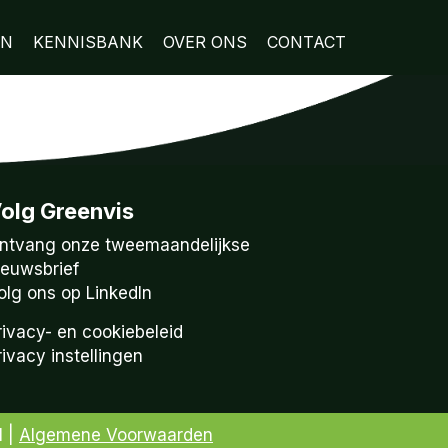
EN
KENNISBANK
OVER ONS
CONTACT
olg Greenvis
ntvang onze tweemaandelijkse
ieuwsbrief
olg ons op LinkedIn
rivacy- en cookiebeleid
rivacy instellingen
1 |
Algemene Voorwaarden