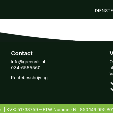
DIENST
Contact
V
info@greenvis.nl
O
034-6555560
n
V
Routebeschrijving
P
P
is | KVK: 51738759 – BTW Nummer: NL 850.149.095.B0