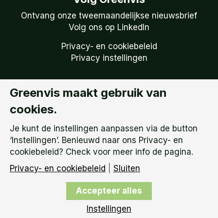
Ontvang onze tweemaandelijkse nieuwsbrief
Volg ons op LinkedIn
Privacy- en cookiebeleid
Privacy instellingen
Greenvis maakt gebruik van
Copyright © 2026
Greenvis | KVK: 51738759 –
cookies.
BTW Nummer: NL 850.149.095.B01 |
Algemene
Voorwaarden
Je kunt de instellingen aanpassen via de button
‘Instellingen’. Benieuwd naar ons Privacy- en
cookiebeleid? Check voor meer info de pagina.
Privacy- en cookiebeleid
|
Sluiten
Accepteer alles
Instellingen