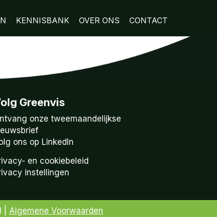
EN
KENNISBANK
OVER ONS
CONTACT
olg Greenvis
ntvang onze tweemaandelijkse
ieuwsbrief
olg ons op LinkedIn
rivacy- en cookiebeleid
rivacy instellingen
1 |
Algemene Voorwaarden