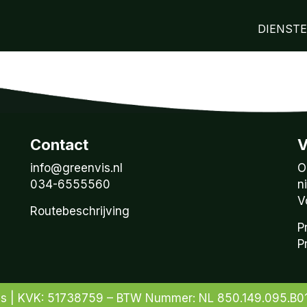
DIENST
Contact
V
info@greenvis.nl
O
034-6555560
n
V
Routebeschrijving
P
P
is | KVK: 51738759 – BTW Nummer: NL 850.149.095.B0