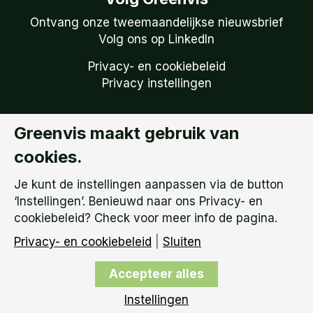
Ontvang onze tweemaandelijkse nieuwsbrief
Volg ons op LinkedIn
Privacy- en cookiebeleid
Privacy instellingen
Greenvis maakt gebruik van
Copyright © 2026
Greenvis | KVK: 51738759 –
cookies.
BTW Nummer: NL 850.149.095.B01 |
Algemene
Voorwaarden
Je kunt de instellingen aanpassen via de button
‘Instellingen’. Benieuwd naar ons Privacy- en
cookiebeleid? Check voor meer info de pagina.
Privacy- en cookiebeleid
|
Sluiten
Accepteer alles
Instellingen