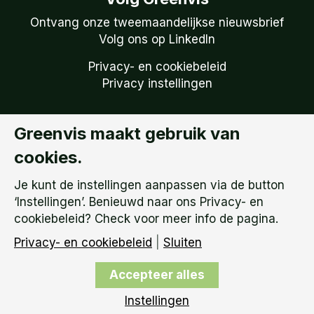
Ontvang onze tweemaandelijkse nieuwsbrief
Volg ons op LinkedIn
Privacy- en cookiebeleid
Privacy instellingen
Greenvis maakt gebruik van
Copyright © 2026
Greenvis | KVK: 51738759 –
cookies.
BTW Nummer: NL 850.149.095.B01 |
Algemene
Voorwaarden
Je kunt de instellingen aanpassen via de button
‘Instellingen’. Benieuwd naar ons Privacy- en
cookiebeleid? Check voor meer info de pagina.
Privacy- en cookiebeleid
|
Sluiten
Accepteer alles
Instellingen