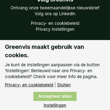
Ontvang onze tweemaandelijkse nieuwsbrief
Volg ons op LinkedIn
Privacy- en cookiebeleid
Privacy instellingen
Greenvis maakt gebruik van
Copyright © 2026
Greenvis | KVK: 51738759 –
cookies.
BTW Nummer: NL 850.149.095.B01 |
Algemene
Voorwaarden
Je kunt de instellingen aanpassen via de button
‘Instellingen’. Benieuwd naar ons Privacy- en
cookiebeleid? Check voor meer info de pagina.
Privacy- en cookiebeleid
|
Sluiten
Accepteer alles
Instellingen