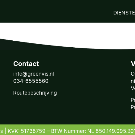
DIENST
Contact
V
info@greenvis.nl
O
034-6555560
n
V
Routebeschrijving
P
P
is | KVK: 51738759 – BTW Nummer: NL 850.149.095.B0