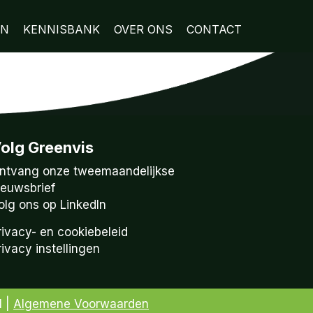
EN
KENNISBANK
OVER ONS
CONTACT
olg Greenvis
ntvang onze tweemaandelijkse
ieuwsbrief
olg ons op LinkedIn
rivacy- en cookiebeleid
rivacy instellingen
1 |
Algemene Voorwaarden