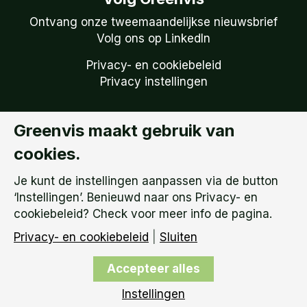
Ontvang onze tweemaandelijkse nieuwsbrief
Volg ons op LinkedIn
Privacy- en cookiebeleid
Privacy instellingen
Greenvis maakt gebruik van
Copyright © 2026
Greenvis | KVK: 51738759 –
cookies.
BTW Nummer: NL 850.149.095.B01 |
Algemene
Voorwaarden
Je kunt de instellingen aanpassen via de button
‘Instellingen’. Benieuwd naar ons Privacy- en
cookiebeleid? Check voor meer info de pagina.
Privacy- en cookiebeleid
|
Sluiten
Accepteer alles
Instellingen