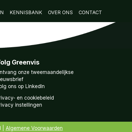
EN
KENNISBANK
OVER ONS
CONTACT
olg Greenvis
ntvang onze tweemaandelijkse
ieuwsbrief
olg ons op LinkedIn
rivacy- en cookiebeleid
rivacy instellingen
1 |
Algemene Voorwaarden