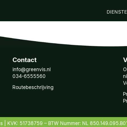
DIENST
Contact
V
info@greenvis.nl
O
034-6555560
n
V
Routebeschrijving
P
P
is | KVK: 51738759 – BTW Nummer: NL 850.149.095.B0