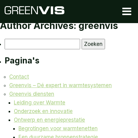
Author Archives: greenvis
Zoeken
naar:
Pagina's
Contact
Greenvis – Dé expert in warmtesystemen
Greenvis diensten
Leiding over Warmte
Onderzoek en innovatie
Ontwerp en energieprestatie
Begrotingen voor warmtenetten
Een duurzame bronnenstrategie