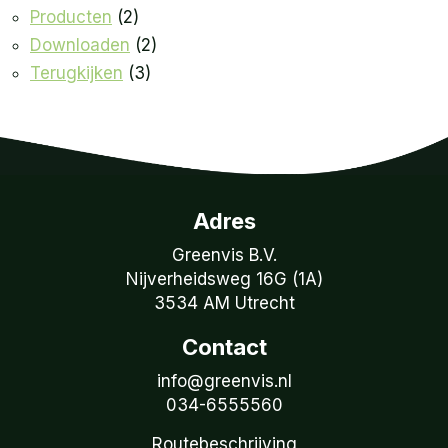
Producten
(2)
Downloaden
(2)
Terugkijken
(3)
Adres
Greenvis B.V.
Nijverheidsweg 16G (1A)
3534 AM Utrecht
Contact
info@greenvis.nl
034-6555560
Routebeschrijving