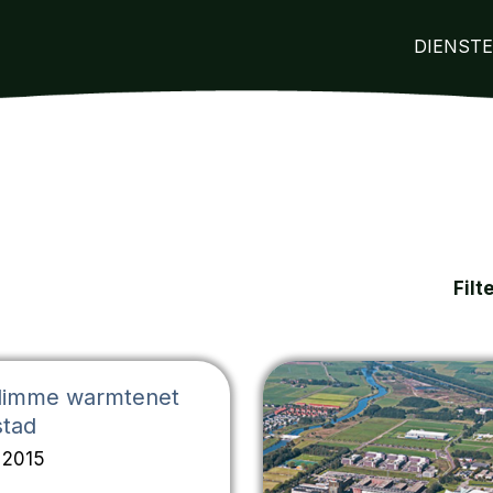
DIENST
Filt
slimme warmtenet
stad
i 2015