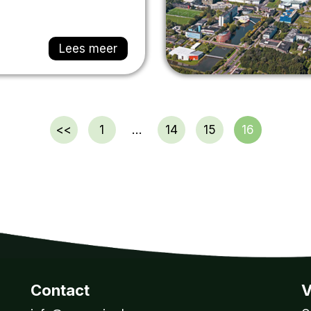
Lees meer
<<
1
…
14
15
16
Contact
V