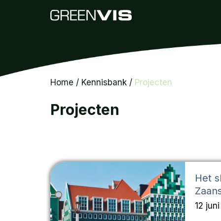
Home
/
Kennisbank
/
Projecten
Projecten
Het 
Zaan
12 jun