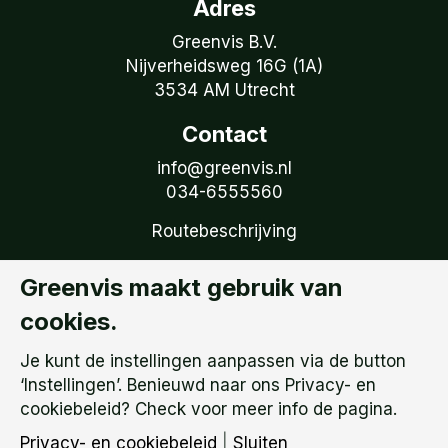
Adres
Greenvis B.V.
Nijverheidsweg 16G (1A)
3534 AM Utrecht
Contact
info@greenvis.nl
034-6555560
Routebeschrijving
Volg Greenvis
Greenvis maakt gebruik van
Ontvang onze tweemaandelijkse nieuwsbrief
cookies.
Volg ons op LinkedIn
Je kunt de instellingen aanpassen via de button
Privacy- en cookiebeleid
‘Instellingen’. Benieuwd naar ons Privacy- en
Privacy instellingen
cookiebeleid? Check voor meer info de pagina.
Privacy- en cookiebeleid
|
Sluiten