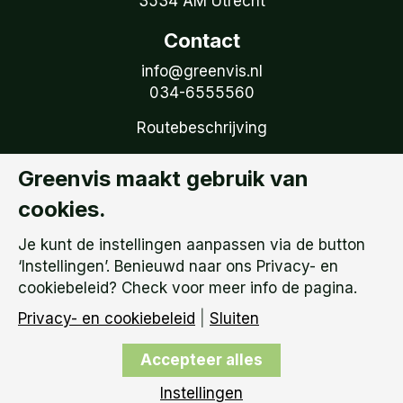
3534 AM Utrecht
Contact
info@greenvis.nl
034-6555560
Routebeschrijving
Volg Greenvis
Greenvis maakt gebruik van
Ontvang onze tweemaandelijkse nieuwsbrief
cookies.
Volg ons op LinkedIn
Je kunt de instellingen aanpassen via de button
Privacy- en cookiebeleid
‘Instellingen’. Benieuwd naar ons Privacy- en
Privacy instellingen
cookiebeleid? Check voor meer info de pagina.
Privacy- en cookiebeleid
|
Sluiten
Copyright © 2026
Greenvis | KVK: 51738759 –
Accepteer alles
BTW Nummer: NL 850.149.095.B01 |
Algemene
Voorwaarden
Instellingen