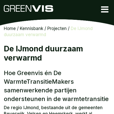
Home
/
Kennisbank
/
Projecten
/
De IJmond
duurzaam verwarmd
De IJmond duurzaam
verwarmd
Hoe Greenvis én De
WarmteTransitieMakers
samenwerkende partijen
ondersteunen in de warmtetransitie
De regio IJmond, bestaande uit de gemeenten
Beverwijk, Velsen en Heemskerk, werkt al