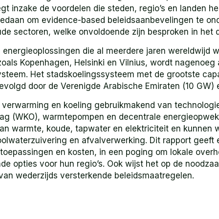
legt inzake de voordelen die steden, regio’s en landen
gedaan om evidence-based beleidsaanbevelingen te ond
ude sectoren, welke onvoldoende zijn besproken in het d
energieoplossingen die al meerdere jaren wereldwijd w
zoals Kopenhagen, Helsinki en Vilnius, wordt nagenoeg 
steem. Het stadskoelingssysteem met de grootste capac
evolgd door de Verenigde Arabische Emiraten (10 GW) 
 verwarming en koeling gebruikmakend van technologi
lag (WKO), warmtepompen en decentrale energieopwek
van warmte, koude, tapwater en elektriciteit en kunnen 
oolwaterzuivering en afvalverwerking. Dit rapport geeft
toepassingen en kosten, in een poging om lokale overhe
e opties voor hun regio’s. Ook wijst het op de noodzaak
 van wederzijds versterkende beleidsmaatregelen.