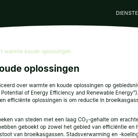
DIENST
t warmte koude oplossingen
oude oplossingen
liceerd over warmte en koude oplossingen op gebiedsniv
Potential of Energy Efficiency and Renewable Energy”). D
 efficiënte oplossingen is om reductie in broeikasgas
oeken van steden met een laag CO
-gehalte om eracht
2
j hebben geboekt op zowel het gebied van efficiëntie en
itstoot van broeikasgassen. Stadsverwarming en -koelin