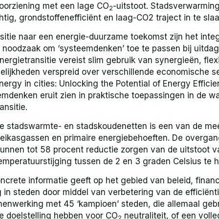
voorziening met een lage CO
-uitstoot. Stadsverwarming
2
g, grondstoffenefficiënt en laag-CO2 traject in te slaa
itie naar een energie-duurzame toekomst zijn het integ
noodzaak om ‘systeemdenken’ toe te passen bij uitdagi
rgietransitie vereist slim gebruik van synergieën, flexi
gelijkheden verspreid over verschillende economische s
Energy in cities: Unlocking the Potential of Energy Effi
eemdenken eruit zien in praktische toepassingen in de w
nsitie.
e stadswarmte- en stadskoudenetten is een van de mee
roeikasgassen en primaire energiebehoeften. De overga
unnen tot 58 procent reductie zorgen van de uitstoot v
emperatuurstijging tussen de 2 en 3 graden Celsius te 
ncrete informatie geeft op het gebied van beleid, financ
in steden door middel van verbetering van de efficiënt
samenwerking met 45 ‘kampioen’ steden, die allemaal g
e doelstelling hebben voor CO
neutraliteit, of een voll
2