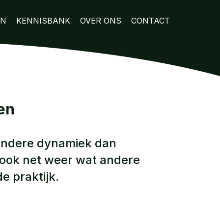
EN
KENNISBANK
OVER ONS
CONTACT
en
 andere dynamiek dan
ook net weer wat andere
e praktijk.