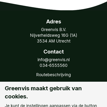
Adres
Greenvis B.V.
Nijverheidsweg 16G (1A)
3534 AM Utrecht
Contact
info@greenvis.nl
034-6555560
Routebeschrijving
Volg Greenvis
Greenvis maakt gebruik van
Ontvang onze tweemaandelijkse nieuwsbrief
cookies.
Volg ons op LinkedIn
Je kunt de instellingen aanpassen via de button